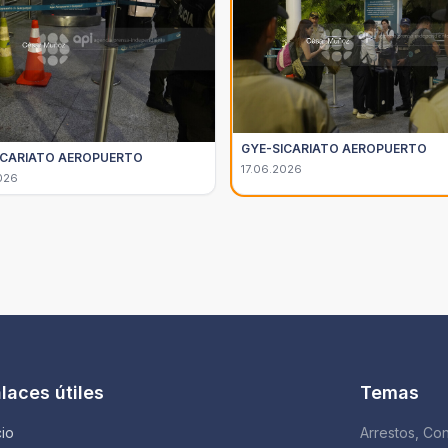
GYE-SICARIATO AEROPUERTO
ICARIATO AEROPUERTO
17.06.2026
026
laces útiles
Temas
cio
Arrestos, Con