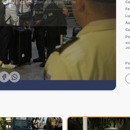
Ca
Fe
Lu
Au
Co
Pa
si
Jo
Pa
co