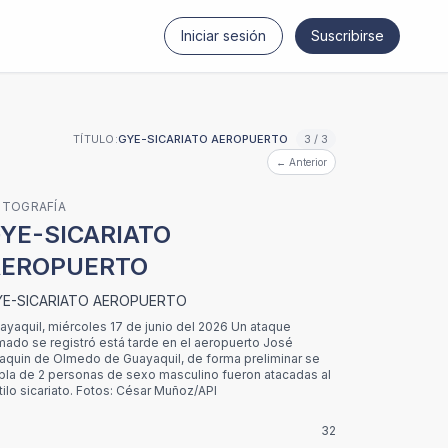
Iniciar sesión
Suscribirse
TÍTULO:
GYE-SICARIATO AEROPUERTO
3 / 3
← Anterior
OTOGRAFÍA
YE-SICARIATO
AEROPUERTO
YE-SICARIATO AEROPUERTO
ayaquil, miércoles 17 de junio del 2026 Un ataque
mado se registró está tarde en el aeropuerto José
aquin de Olmedo de Guayaquil, de forma preliminar se
bla de 2 personas de sexo masculino fueron atacadas al
tilo sicariato. Fotos: César Muñoz/API
32