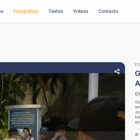
os
Fotografías
Textos
Videos
Contacto
F
G
G
Gu
ar
Jo
ha
es
ID