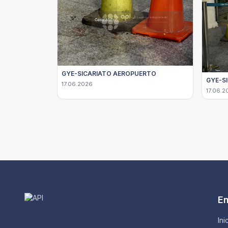
GYE-SICARIATO AEROPUERTO
GYE-S
17.06.2026
17.06.2
En
Ini