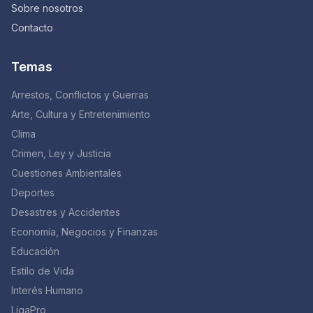
Sobre nosotros
Contacto
Temas
Arrestos, Conflictos y Guerras
Arte, Cultura y Entretenimiento
Clima
Crimen, Ley y Justicia
Cuestiones Ambientales
Deportes
Desastres y Accidentes
Economía, Negocios y Finanzas
Educación
Estilo de Vida
Interés Humano
LigaPro