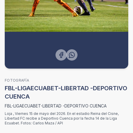
FOTOGRAFÍA
FBL-LIGAECUABET-LIBERTAD -DEPORTIVO
CUENCA
FBL-LIGAECUABET-LIBERTAD -DEPORTIVO CUENCA
Loja , Viernes 15 de mayo del 2026. En el estadio Reina del Cisne,
Libertad FC recibe a Deportivo Cuenca por la fecha 14 de la Liga
Ecuabet. Fotos: Carlos Maza / API